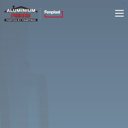
login bengbengtoto
login bengbengtoto
login bengbengtoto
login bengbengtoto
login bengbengtoto
login bengbengtoto
bengbeng toto
sembako4d
sembako4d
sembako4d
sembako4d
sembako4d
cahayatoto
cahayatoto
cahayatoto
cahayatoto
cahayatoto
login sisi368
cahayatoto
cahayatoto
cahayatoto
cahayatoto
cahayatoto
indosattoto
indosattoto
indosattoto
indosattoto
indosattoto
indosattoto
indosattoto
indosattoto
indosattoto
indosattoto
indosattoto
indosattoto
indosattoto
indosattoto
indosattoto
indosattoto
slot gacor
slot gacor
mineraltoto
mineraltoto
mineraltoto
mineraltoto
mineraltoto
mineral toto
mineraltoto
nagihtoto
nagihtoto
mineraltoto
mineraltoto
mineraltoto
mineraltoto
mineraltoto
nagihtoto
mineraltoto
nagihtoto
nagihtoto
nagihtoto
mineraltoto
toto togel
toto togel
situs toto
situs slot
toto togel
sisi368
balaitoto
balaitoto
balaitoto
balaitoto
balaitoto
balaitoto
balaitoto
balaitoto
balaitoto
balaitoto
balaitoto
ohtogel
ohtogel
ohtogel
ohtogel
ohtogel
ohtogel
ohtogel
toto slot
toto slot
toto slot
toto slot
toto slot
jualtoto
CONSEILS
AUTRES PRODUITS
Norme EGRESS
CONTACTEZ-NOUS